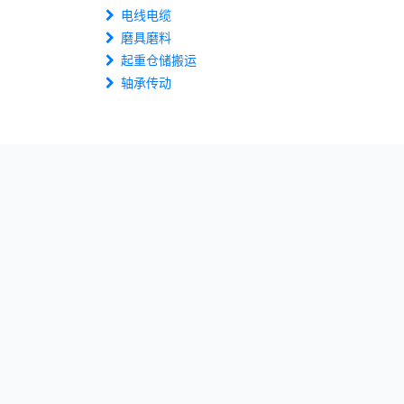
电线电缆
磨具磨料
起重仓储搬运
轴承传动