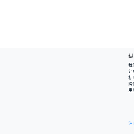
纵
我
让
标
购
用
沪I