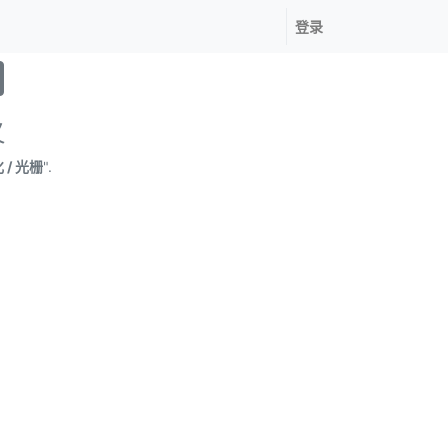
登录
义
/ 光栅
".