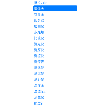
推拉力计
摄像头
数显表
服务器
检测仪
步距规
比较仪
测光仪
测厚仪
测振仪
测深表
测温仪
测试仪
测距仪
温度表
温湿度计
热像仪
照度计