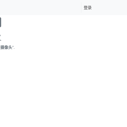
登录
义
 摄像头
".